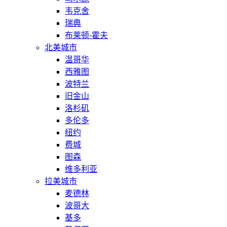
韦克舍
瑞典
布莱顿-霍夫
北美城市
温哥华
西雅图
波特兰
旧金山
洛杉矶
多伦多
纽约
费城
图森
维多利亚
拉美城市
麦德林
波哥大
基多