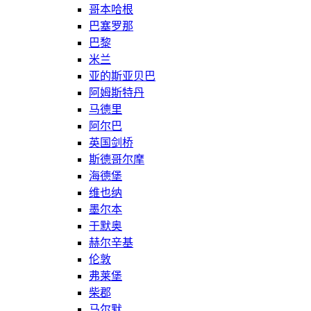
哥本哈根
巴塞罗那
巴黎
米兰
亚的斯亚贝巴
阿姆斯特丹
马德里
阿尔巴
英国剑桥
斯德哥尔摩
海德堡
维也纳
墨尔本
于默奥
赫尔辛基
伦敦
弗莱堡
柴郡
马尔默