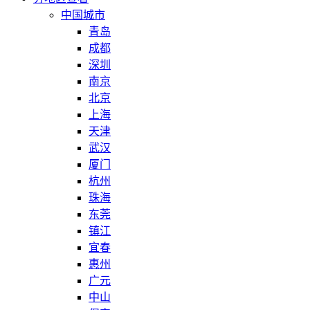
中国城市
青岛
成都
深圳
南京
北京
上海
天津
武汉
厦门
杭州
珠海
东莞
镇江
宜春
惠州
广元
中山