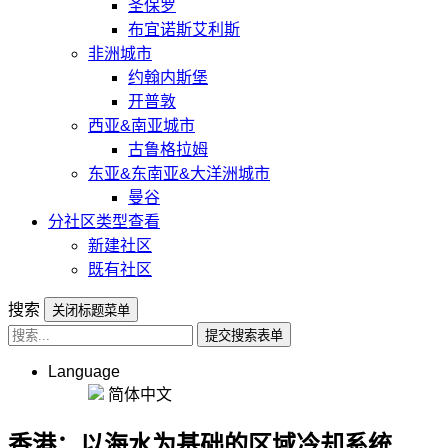
圣保罗
布宜诺斯艾利斯
非洲城市
约翰内斯堡
开普敦
西亚&南亚城市
古鲁格拉姆
东亚&东南亚&大洋洲城市
曼谷
分社区类型查看
新建社区
既有社区
搜索
关闭标题菜单
提交搜索表单
Language
简体中文
香港：以海水为基础的区域冷却系统