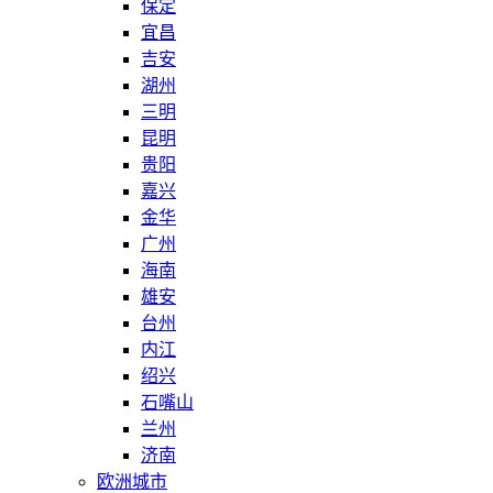
保定
宜昌
吉安
湖州
三明
昆明
贵阳
嘉兴
金华
广州
海南
雄安
台州
内江
绍兴
石嘴山
兰州
济南
欧洲城市