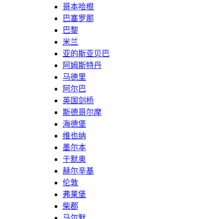
哥本哈根
巴塞罗那
巴黎
米兰
亚的斯亚贝巴
阿姆斯特丹
马德里
阿尔巴
英国剑桥
斯德哥尔摩
海德堡
维也纳
墨尔本
于默奥
赫尔辛基
伦敦
弗莱堡
柴郡
马尔默