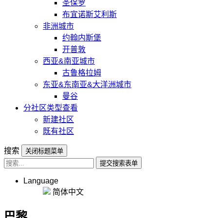
圣保罗
布宜诺斯艾利斯
非洲城市
约翰内斯堡
开普敦
西亚&南亚城市
古鲁格拉姆
东亚&东南亚&大洋洲城市
曼谷
分社区类型查看
新建社区
既有社区
搜索
关闭标题菜单
提交搜索表单
Language
简体中文
巴黎