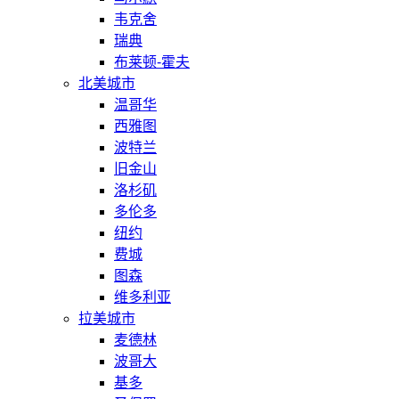
韦克舍
瑞典
布莱顿-霍夫
北美城市
温哥华
西雅图
波特兰
旧金山
洛杉矶
多伦多
纽约
费城
图森
维多利亚
拉美城市
麦德林
波哥大
基多