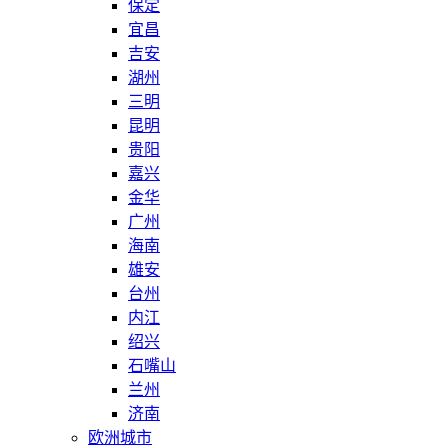
保定
宜昌
吉安
湖州
三明
昆明
贵阳
嘉兴
金华
广州
海南
雄安
台州
内江
绍兴
石嘴山
兰州
济南
欧洲城市