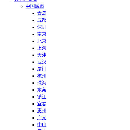
中国城市
青岛
成都
深圳
南京
北京
上海
天津
武汉
厦门
杭州
珠海
东莞
镇江
宜春
惠州
广元
中山