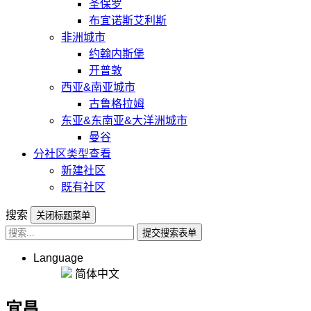
圣保罗
布宜诺斯艾利斯
非洲城市
约翰内斯堡
开普敦
西亚&南亚城市
古鲁格拉姆
东亚&东南亚&大洋洲城市
曼谷
分社区类型查看
新建社区
既有社区
搜索
关闭标题菜单
提交搜索表单
Language
简体中文
宜昌