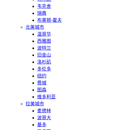
韦克舍
瑞典
布莱顿-霍夫
北美城市
温哥华
西雅图
波特兰
旧金山
洛杉矶
多伦多
纽约
费城
图森
维多利亚
拉美城市
麦德林
波哥大
基多