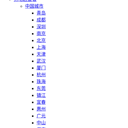
中国城市
青岛
成都
深圳
南京
北京
上海
天津
武汉
厦门
杭州
珠海
东莞
镇江
宜春
惠州
广元
中山