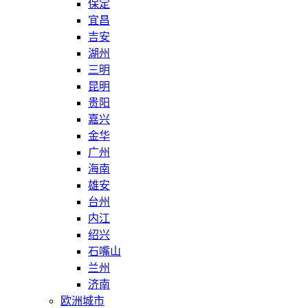
保定
宜昌
吉安
湖州
三明
昆明
贵阳
嘉兴
金华
广州
海南
雄安
台州
内江
绍兴
石嘴山
兰州
济南
欧洲城市