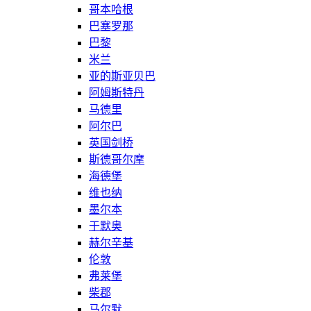
哥本哈根
巴塞罗那
巴黎
米兰
亚的斯亚贝巴
阿姆斯特丹
马德里
阿尔巴
英国剑桥
斯德哥尔摩
海德堡
维也纳
墨尔本
于默奥
赫尔辛基
伦敦
弗莱堡
柴郡
马尔默