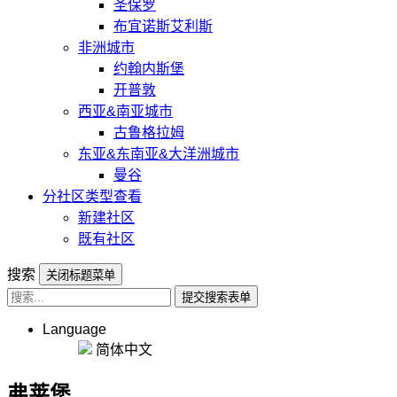
圣保罗
布宜诺斯艾利斯
非洲城市
约翰内斯堡
开普敦
西亚&南亚城市
古鲁格拉姆
东亚&东南亚&大洋洲城市
曼谷
分社区类型查看
新建社区
既有社区
搜索
关闭标题菜单
提交搜索表单
Language
简体中文
弗莱堡