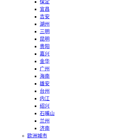
保定
宜昌
吉安
湖州
三明
昆明
贵阳
嘉兴
金华
广州
海南
雄安
台州
内江
绍兴
石嘴山
兰州
济南
欧洲城市