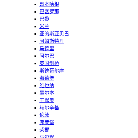
哥本哈根
巴塞罗那
巴黎
米兰
亚的斯亚贝巴
阿姆斯特丹
马德里
阿尔巴
英国剑桥
斯德哥尔摩
海德堡
维也纳
墨尔本
于默奥
赫尔辛基
伦敦
弗莱堡
柴郡
马尔默