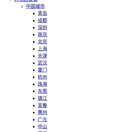
中国城市
青岛
成都
深圳
南京
北京
上海
天津
武汉
厦门
杭州
珠海
东莞
镇江
宜春
惠州
广元
中山