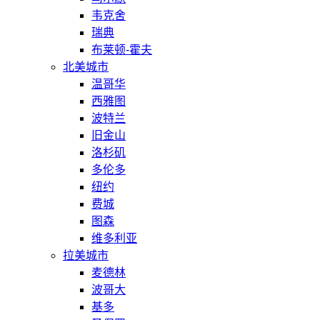
韦克舍
瑞典
布莱顿-霍夫
北美城市
温哥华
西雅图
波特兰
旧金山
洛杉矶
多伦多
纽约
费城
图森
维多利亚
拉美城市
麦德林
波哥大
基多