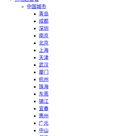
中国城市
青岛
成都
深圳
南京
北京
上海
天津
武汉
厦门
杭州
珠海
东莞
镇江
宜春
惠州
广元
中山