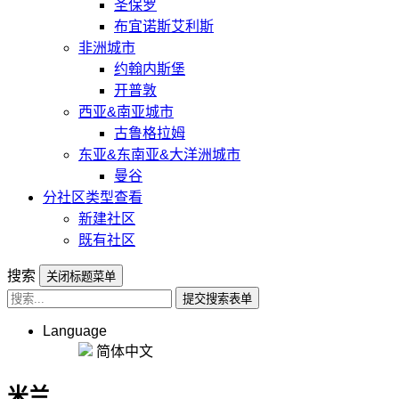
圣保罗
布宜诺斯艾利斯
非洲城市
约翰内斯堡
开普敦
西亚&南亚城市
古鲁格拉姆
东亚&东南亚&大洋洲城市
曼谷
分社区类型查看
新建社区
既有社区
搜索
关闭标题菜单
提交搜索表单
Language
简体中文
米兰