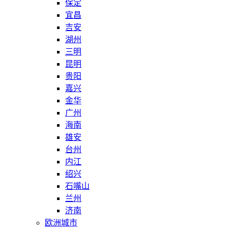
保定
宜昌
吉安
湖州
三明
昆明
贵阳
嘉兴
金华
广州
海南
雄安
台州
内江
绍兴
石嘴山
兰州
济南
欧洲城市