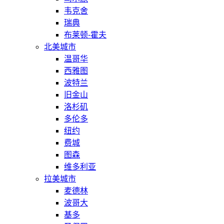
韦克舍
瑞典
布莱顿-霍夫
北美城市
温哥华
西雅图
波特兰
旧金山
洛杉矶
多伦多
纽约
费城
图森
维多利亚
拉美城市
麦德林
波哥大
基多