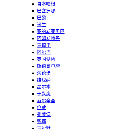
哥本哈根
巴塞罗那
巴黎
米兰
亚的斯亚贝巴
阿姆斯特丹
马德里
阿尔巴
英国剑桥
斯德哥尔摩
海德堡
维也纳
墨尔本
于默奥
赫尔辛基
伦敦
弗莱堡
柴郡
马尔默