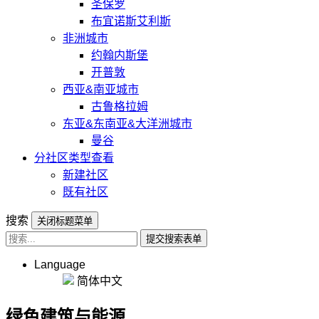
圣保罗
布宜诺斯艾利斯
非洲城市
约翰内斯堡
开普敦
西亚&南亚城市
古鲁格拉姆
东亚&东南亚&大洋洲城市
曼谷
分社区类型查看
新建社区
既有社区
搜索
关闭标题菜单
提交搜索表单
Language
简体中文
绿色建筑与能源