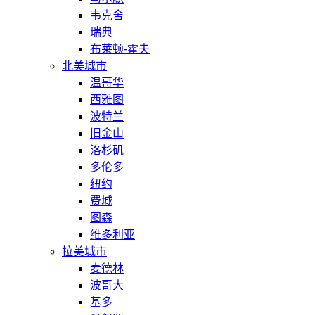
韦克舍
瑞典
布莱顿-霍夫
北美城市
温哥华
西雅图
波特兰
旧金山
洛杉矶
多伦多
纽约
费城
图森
维多利亚
拉美城市
麦德林
波哥大
基多