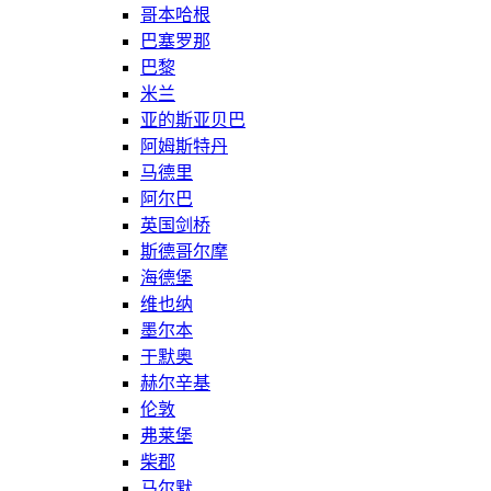
哥本哈根
巴塞罗那
巴黎
米兰
亚的斯亚贝巴
阿姆斯特丹
马德里
阿尔巴
英国剑桥
斯德哥尔摩
海德堡
维也纳
墨尔本
于默奥
赫尔辛基
伦敦
弗莱堡
柴郡
马尔默