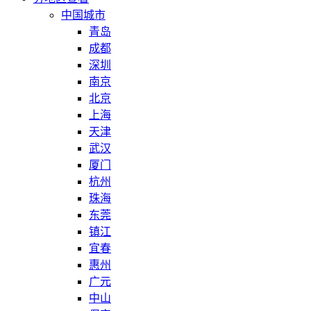
中国城市
青岛
成都
深圳
南京
北京
上海
天津
武汉
厦门
杭州
珠海
东莞
镇江
宜春
惠州
广元
中山