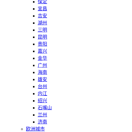
保定
宜昌
吉安
湖州
三明
昆明
贵阳
嘉兴
金华
广州
海南
雄安
台州
内江
绍兴
石嘴山
兰州
济南
欧洲城市