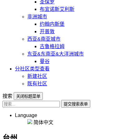
圣保罗
布宜诺斯艾利斯
非洲城市
约翰内斯堡
开普敦
西亚&南亚城市
古鲁格拉姆
东亚&东南亚&大洋洲城市
曼谷
分社区类型查看
新建社区
既有社区
搜索
关闭标题菜单
提交搜索表单
Language
简体中文
台州