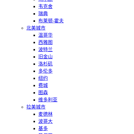
韦克舍
瑞典
布莱顿-霍夫
北美城市
温哥华
西雅图
波特兰
旧金山
洛杉矶
多伦多
纽约
费城
图森
维多利亚
拉美城市
麦德林
波哥大
基多