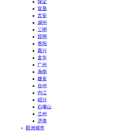
保定
宜昌
吉安
湖州
三明
昆明
贵阳
嘉兴
金华
广州
海南
雄安
台州
内江
绍兴
石嘴山
兰州
济南
欧洲城市