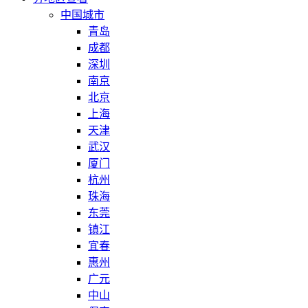
中国城市
青岛
成都
深圳
南京
北京
上海
天津
武汉
厦门
杭州
珠海
东莞
镇江
宜春
惠州
广元
中山