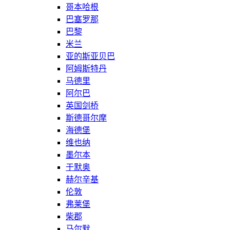
哥本哈根
巴塞罗那
巴黎
米兰
亚的斯亚贝巴
阿姆斯特丹
马德里
阿尔巴
英国剑桥
斯德哥尔摩
海德堡
维也纳
墨尔本
于默奥
赫尔辛基
伦敦
弗莱堡
柴郡
马尔默