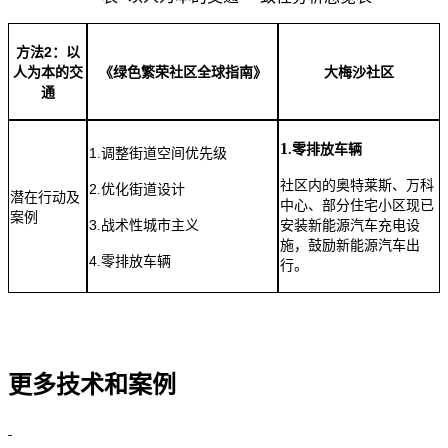
2
方法
：以
人为本的交
《绿色繁荣社区全球指南》
大梅沙社区
通
1
.
零排放车辆
1
.调整街道空间优先级
社区内的奥特莱斯、万科
2
.优化街道设计
潜在行动及
中心、部分住宅小区现已
案例
3
.战术性城市主义
安装新能源汽车充电设
施，鼓励新能源汽车出
4
.零排放车辆
行。
更多技术和案例