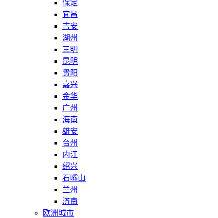
保定
宜昌
吉安
湖州
三明
昆明
贵阳
嘉兴
金华
广州
海南
雄安
台州
内江
绍兴
石嘴山
兰州
济南
欧洲城市