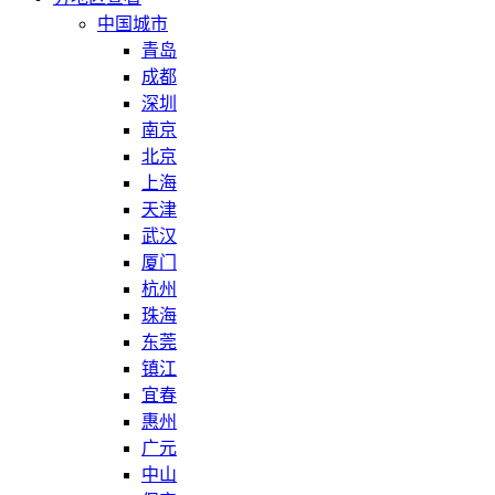
中国城市
青岛
成都
深圳
南京
北京
上海
天津
武汉
厦门
杭州
珠海
东莞
镇江
宜春
惠州
广元
中山