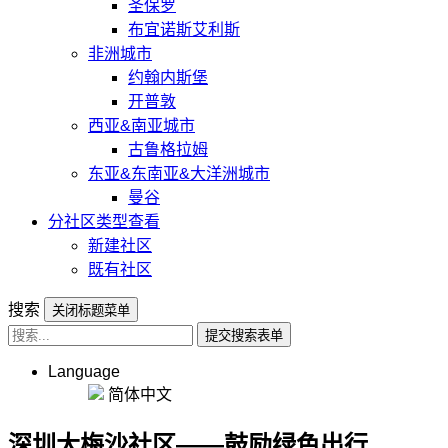
圣保罗
布宜诺斯艾利斯
非洲城市
约翰内斯堡
开普敦
西亚&南亚城市
古鲁格拉姆
东亚&东南亚&大洋洲城市
曼谷
分社区类型查看
新建社区
既有社区
搜索
关闭标题菜单
提交搜索表单
Language
简体中文
深圳大梅沙社区——鼓励绿色出行