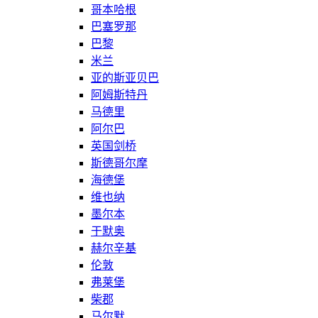
哥本哈根
巴塞罗那
巴黎
米兰
亚的斯亚贝巴
阿姆斯特丹
马德里
阿尔巴
英国剑桥
斯德哥尔摩
海德堡
维也纳
墨尔本
于默奥
赫尔辛基
伦敦
弗莱堡
柴郡
马尔默