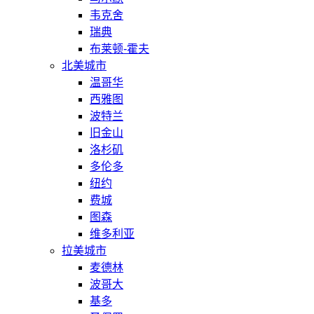
韦克舍
瑞典
布莱顿-霍夫
北美城市
温哥华
西雅图
波特兰
旧金山
洛杉矶
多伦多
纽约
费城
图森
维多利亚
拉美城市
麦德林
波哥大
基多