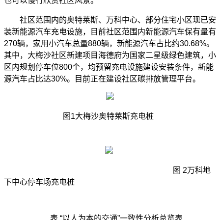
也可以慢行欣赏社区风景。
社区范围内的奥特莱斯、万科中心、部分住宅小区现已安
装新能源汽车充电设施，目前社区范围内新能源汽车保有量有
270
辆，家用小汽车总量
880
辆，新能源汽车占比约
30
.
68
%。
其中，大梅沙社区新建项目海德府为国家二星级绿色建筑，小
区内规划停车位
800
个，均预留充电设施建设安装条件，新能
源汽车占比达
30
%。目前正在建设社区碳排放管理平台。
图
1
大梅沙奥特莱斯充电桩
图
2万科地
下中心停车场充电桩
表
“以人为本的交通”一致性分析总览表