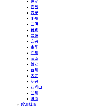
保定
宜昌
吉安
湖州
三明
昆明
贵阳
嘉兴
金华
广州
海南
雄安
台州
内江
绍兴
石嘴山
兰州
济南
欧洲城市