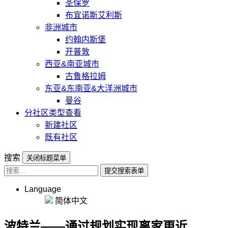
圣保罗
布宜诺斯艾利斯
非洲城市
约翰内斯堡
开普敦
西亚&南亚城市
古鲁格拉姆
东亚&东南亚&大洋洲城市
曼谷
分社区类型查看
新建社区
既有社区
搜索
关闭标题菜单
提交搜索表单
Language
简体中文
波特兰——通过规划实现离家更近