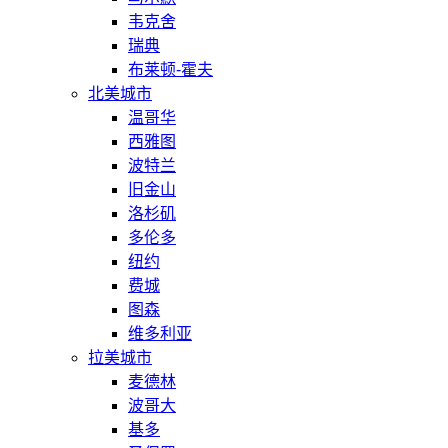
韦克舍
瑞典
布莱顿-霍夫
北美城市
温哥华
西雅图
波特兰
旧金山
洛杉矶
多伦多
纽约
费城
图森
维多利亚
拉美城市
麦德林
波哥大
基多