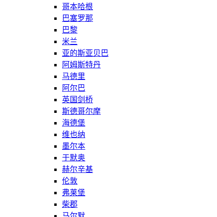
哥本哈根
巴塞罗那
巴黎
米兰
亚的斯亚贝巴
阿姆斯特丹
马德里
阿尔巴
英国剑桥
斯德哥尔摩
海德堡
维也纳
墨尔本
于默奥
赫尔辛基
伦敦
弗莱堡
柴郡
马尔默