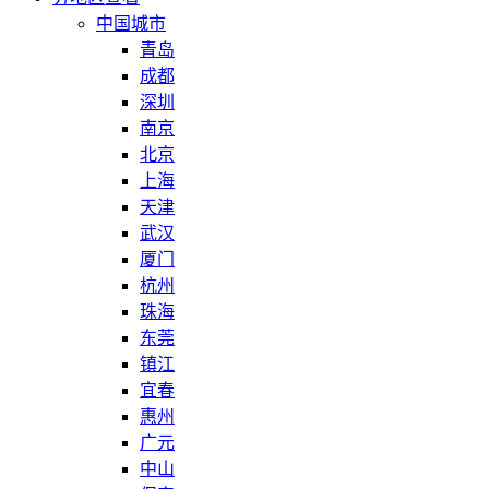
中国城市
青岛
成都
深圳
南京
北京
上海
天津
武汉
厦门
杭州
珠海
东莞
镇江
宜春
惠州
广元
中山