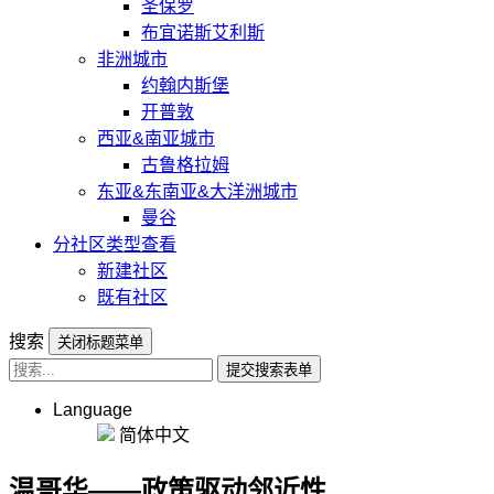
圣保罗
布宜诺斯艾利斯
非洲城市
约翰内斯堡
开普敦
西亚&南亚城市
古鲁格拉姆
东亚&东南亚&大洋洲城市
曼谷
分社区类型查看
新建社区
既有社区
搜索
关闭标题菜单
提交搜索表单
Language
简体中文
温哥华——政策驱动邻近性