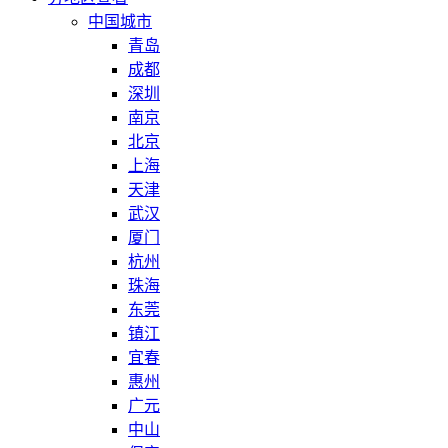
中国城市
青岛
成都
深圳
南京
北京
上海
天津
武汉
厦门
杭州
珠海
东莞
镇江
宜春
惠州
广元
中山