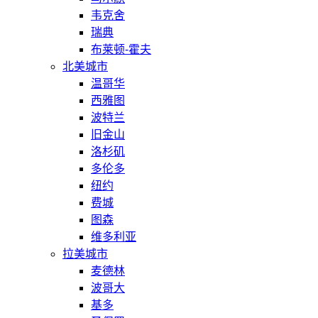
韦克舍
瑞典
布莱顿-霍夫
北美城市
温哥华
西雅图
波特兰
旧金山
洛杉矶
多伦多
纽约
费城
图森
维多利亚
拉美城市
麦德林
波哥大
基多