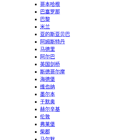
哥本哈根
巴塞罗那
巴黎
米兰
亚的斯亚贝巴
阿姆斯特丹
马德里
阿尔巴
英国剑桥
斯德哥尔摩
海德堡
维也纳
墨尔本
于默奥
赫尔辛基
伦敦
弗莱堡
柴郡
马尔默