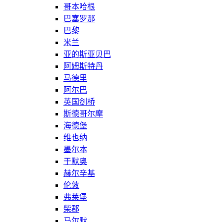
哥本哈根
巴塞罗那
巴黎
米兰
亚的斯亚贝巴
阿姆斯特丹
马德里
阿尔巴
英国剑桥
斯德哥尔摩
海德堡
维也纳
墨尔本
于默奥
赫尔辛基
伦敦
弗莱堡
柴郡
马尔默