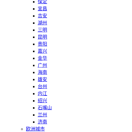
保定
宜昌
吉安
湖州
三明
昆明
贵阳
嘉兴
金华
广州
海南
雄安
台州
内江
绍兴
石嘴山
兰州
济南
欧洲城市