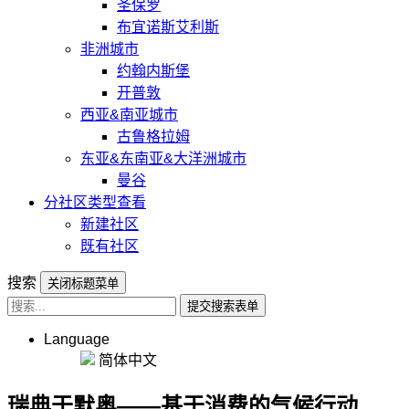
圣保罗
布宜诺斯艾利斯
非洲城市
约翰内斯堡
开普敦
西亚&南亚城市
古鲁格拉姆
东亚&东南亚&大洋洲城市
曼谷
分社区类型查看
新建社区
既有社区
搜索
关闭标题菜单
提交搜索表单
Language
简体中文
瑞典于默奥——基于消费的气候行动