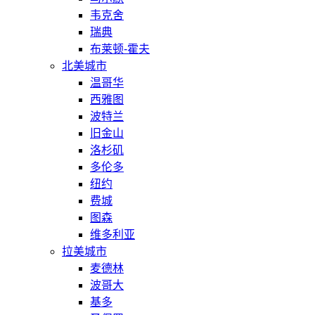
韦克舍
瑞典
布莱顿-霍夫
北美城市
温哥华
西雅图
波特兰
旧金山
洛杉矶
多伦多
纽约
费城
图森
维多利亚
拉美城市
麦德林
波哥大
基多