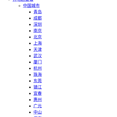
中国城市
青岛
成都
深圳
南京
北京
上海
天津
武汉
厦门
杭州
珠海
东莞
镇江
宜春
惠州
广元
中山