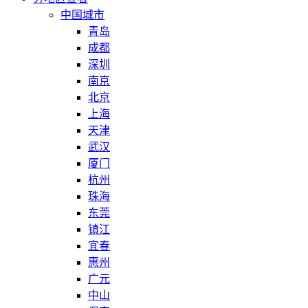
中国城市
青岛
成都
深圳
南京
北京
上海
天津
武汉
厦门
杭州
珠海
东莞
镇江
宜春
惠州
广元
中山