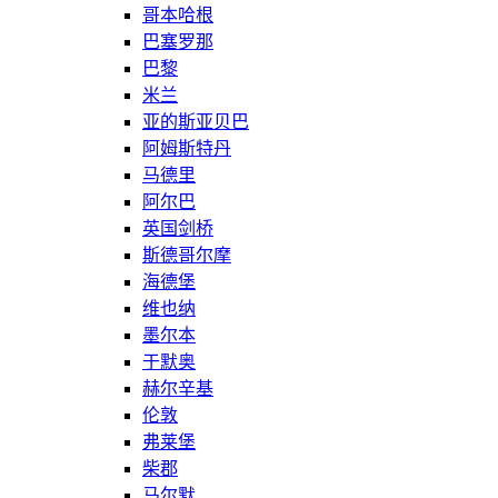
哥本哈根
巴塞罗那
巴黎
米兰
亚的斯亚贝巴
阿姆斯特丹
马德里
阿尔巴
英国剑桥
斯德哥尔摩
海德堡
维也纳
墨尔本
于默奥
赫尔辛基
伦敦
弗莱堡
柴郡
马尔默