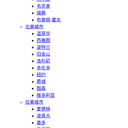
韦克舍
瑞典
布莱顿-霍夫
北美城市
温哥华
西雅图
波特兰
旧金山
洛杉矶
多伦多
纽约
费城
图森
维多利亚
拉美城市
麦德林
波哥大
基多