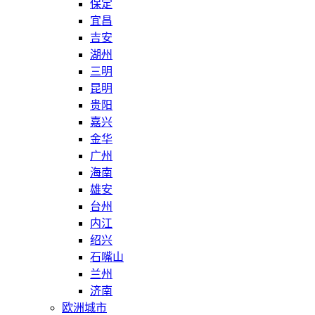
保定
宜昌
吉安
湖州
三明
昆明
贵阳
嘉兴
金华
广州
海南
雄安
台州
内江
绍兴
石嘴山
兰州
济南
欧洲城市