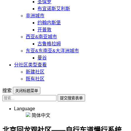
圣保罗
布宜诺斯艾利斯
非洲城市
约翰内斯堡
开普敦
西亚&南亚城市
古鲁格拉姆
东亚&东南亚&大洋洲城市
曼谷
分社区类型查看
新建社区
既有社区
搜索
关闭标题菜单
提交搜索表单
Language
简体中文
北京回龙观社区——自行车道慢行系统