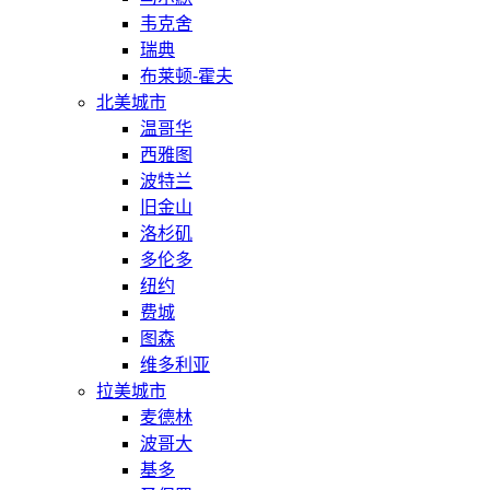
韦克舍
瑞典
布莱顿-霍夫
北美城市
温哥华
西雅图
波特兰
旧金山
洛杉矶
多伦多
纽约
费城
图森
维多利亚
拉美城市
麦德林
波哥大
基多