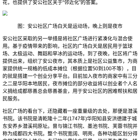
花，也提供了安公社区关于“邻近化”的答案。
图：安公社区广场白天是运动场，晚上则是夜市
安公社区采取的另一举措是将社区广场进行紧凑化与混合使
用。基于疫情带来的影响，社区的广场白天是居民用于篮球
场、太极运动、舞蹈和旱冰的运动场，到了夜晚，社区将广场
提供出来，组织了安公夜市，其本质上是社区公益集市，为商
家提供统一规格的低成本摊位（根据位置
50到100不等），目
的就是搭建一个创业分享平台。目前加入夜市的商家中有三分
之二是华阳本地居民，夜市摊位的部分收益将以创业者个人名
义捐给成都慈善总会慈善基金，用于安公社区的困难帮扶和居
民服务。
社区广场的看台下，还隐藏着一座重量级的去处，那便是潜溪
书院。该书院是清乾隆十二年
(1747年)华阳知县安洪德建于城
东安养乡潜溪祠原址。曾与锦江书院、墨池书院、芙蓉书院并
称为成都四大书院。整个书院宽阔、明亮，各种功能区划分得