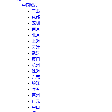
中国城市
青岛
成都
深圳
南京
北京
上海
天津
武汉
厦门
杭州
珠海
东莞
镇江
宜春
惠州
广元
中山