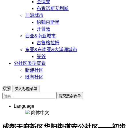
圣保罗
布宜诺斯艾利斯
非洲城市
约翰内斯堡
开普敦
西亚&南亚城市
古鲁格拉姆
东亚&东南亚&大洋洲城市
曼谷
分社区类型查看
新建社区
既有社区
搜索
关闭标题菜单
提交搜索表单
Language
简体中文
成都天府新区华阳街道安公社区——初步