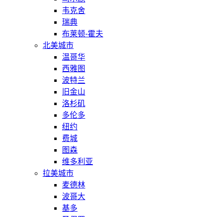
韦克舍
瑞典
布莱顿-霍夫
北美城市
温哥华
西雅图
波特兰
旧金山
洛杉矶
多伦多
纽约
费城
图森
维多利亚
拉美城市
麦德林
波哥大
基多