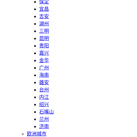
保定
宜昌
吉安
湖州
三明
昆明
贵阳
嘉兴
金华
广州
海南
雄安
台州
内江
绍兴
石嘴山
兰州
济南
欧洲城市