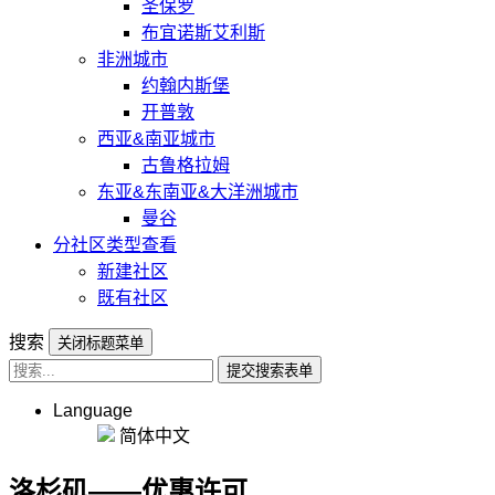
圣保罗
布宜诺斯艾利斯
非洲城市
约翰内斯堡
开普敦
西亚&南亚城市
古鲁格拉姆
东亚&东南亚&大洋洲城市
曼谷
分社区类型查看
新建社区
既有社区
搜索
关闭标题菜单
提交搜索表单
Language
简体中文
洛杉矶——优惠许可