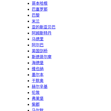
哥本哈根
巴塞罗那
巴黎
米兰
亚的斯亚贝巴
阿姆斯特丹
马德里
阿尔巴
英国剑桥
斯德哥尔摩
海德堡
维也纳
墨尔本
于默奥
赫尔辛基
伦敦
弗莱堡
柴郡
马尔默