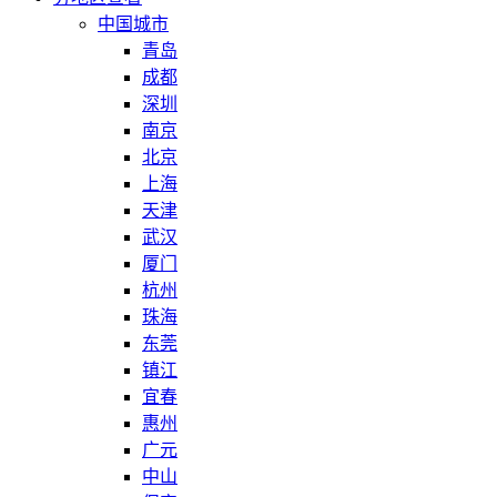
中国城市
青岛
成都
深圳
南京
北京
上海
天津
武汉
厦门
杭州
珠海
东莞
镇江
宜春
惠州
广元
中山