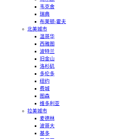
韦克舍
瑞典
布莱顿-霍夫
北美城市
温哥华
西雅图
波特兰
旧金山
洛杉矶
多伦多
纽约
费城
图森
维多利亚
拉美城市
麦德林
波哥大
基多