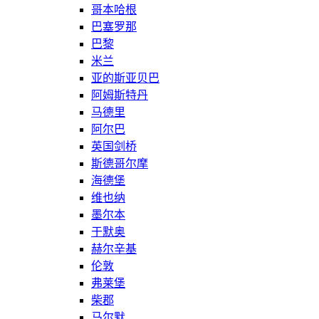
哥本哈根
巴塞罗那
巴黎
米兰
亚的斯亚贝巴
阿姆斯特丹
马德里
阿尔巴
英国剑桥
斯德哥尔摩
海德堡
维也纳
墨尔本
于默奥
赫尔辛基
伦敦
弗莱堡
柴郡
马尔默