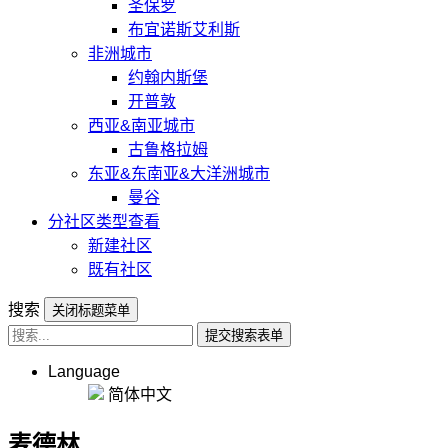
圣保罗
布宜诺斯艾利斯
非洲城市
约翰内斯堡
开普敦
西亚&南亚城市
古鲁格拉姆
东亚&东南亚&大洋洲城市
曼谷
分社区类型查看
新建社区
既有社区
搜索
关闭标题菜单
提交搜索表单
Language
简体中文
麦德林