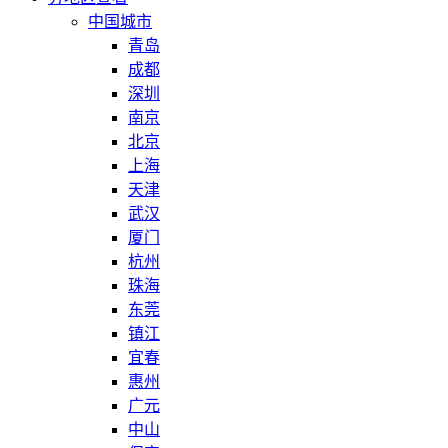
中国城市
青岛
成都
深圳
南京
北京
上海
天津
武汉
厦门
杭州
珠海
东莞
镇江
宜春
惠州
广元
中山