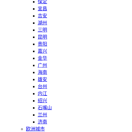
保定
宜昌
吉安
湖州
三明
昆明
贵阳
嘉兴
金华
广州
海南
雄安
台州
内江
绍兴
石嘴山
兰州
济南
欧洲城市