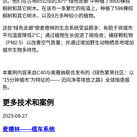
员。他们在占地65公顷的30个“绿色走廊”中种植了8800棵棕
榈树和其它树木。在该市一条繁忙的街道上，种植了596棵棕
榈树和其它树木，以及9万多种较小的植物。
这些“绿色走廊”使麦德林的生态系统受益颇多：有助于将城市
平均温度降低2°C；通过植物生长促进了碳吸收；捕获颗粒物
（PM2.5）以改善空气质量；并通过增加野生动物栖息地增加
城市生物多样性。
本案例内容来自C40与奥雅纳联合发布的《绿色繁荣社区：以
“15分钟城市”为特征的—— 迈向净零排放之路》全球指南报
告。
更多技术和案例
2023-09-27
麦德林——缆车系统