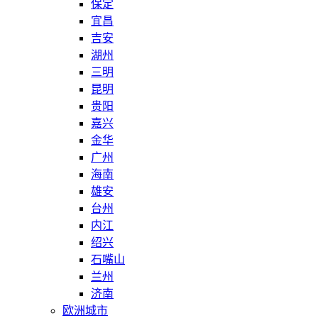
保定
宜昌
吉安
湖州
三明
昆明
贵阳
嘉兴
金华
广州
海南
雄安
台州
内江
绍兴
石嘴山
兰州
济南
欧洲城市