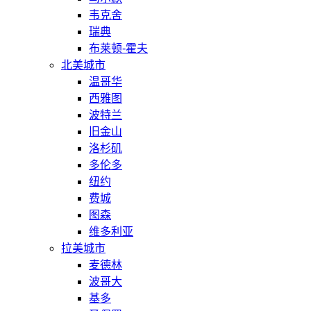
韦克舍
瑞典
布莱顿-霍夫
北美城市
温哥华
西雅图
波特兰
旧金山
洛杉矶
多伦多
纽约
费城
图森
维多利亚
拉美城市
麦德林
波哥大
基多