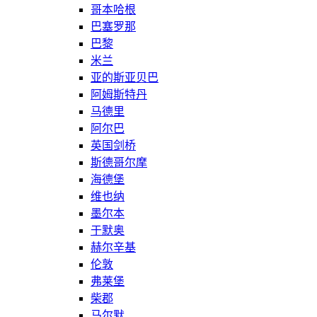
哥本哈根
巴塞罗那
巴黎
米兰
亚的斯亚贝巴
阿姆斯特丹
马德里
阿尔巴
英国剑桥
斯德哥尔摩
海德堡
维也纳
墨尔本
于默奥
赫尔辛基
伦敦
弗莱堡
柴郡
马尔默