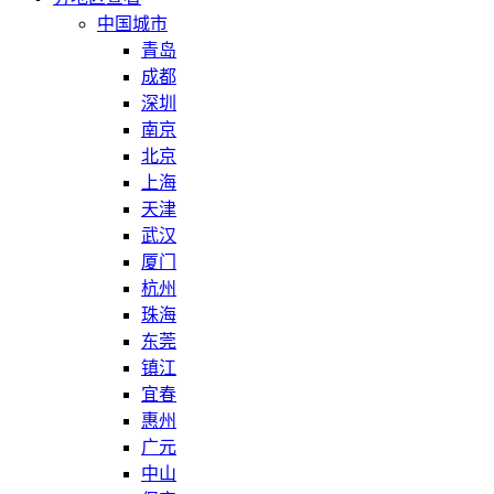
中国城市
青岛
成都
深圳
南京
北京
上海
天津
武汉
厦门
杭州
珠海
东莞
镇江
宜春
惠州
广元
中山