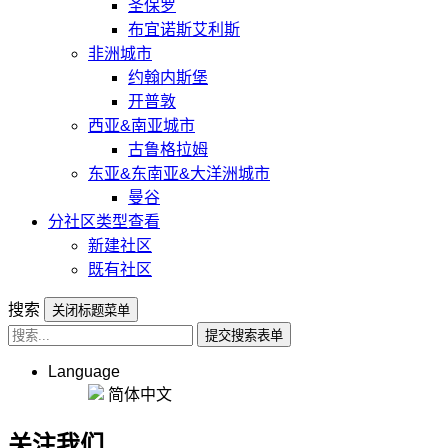
圣保罗
布宜诺斯艾利斯
非洲城市
约翰内斯堡
开普敦
西亚&南亚城市
古鲁格拉姆
东亚&东南亚&大洋洲城市
曼谷
分社区类型查看
新建社区
既有社区
搜索
关闭标题菜单
提交搜索表单
Language
简体中文
关注我们