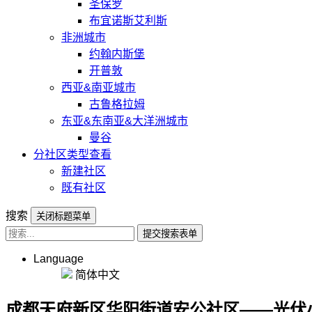
圣保罗
布宜诺斯艾利斯
非洲城市
约翰内斯堡
开普敦
西亚&南亚城市
古鲁格拉姆
东亚&东南亚&大洋洲城市
曼谷
分社区类型查看
新建社区
既有社区
搜索
关闭标题菜单
提交搜索表单
Language
简体中文
成都天府新区华阳街道安公社区——光伏