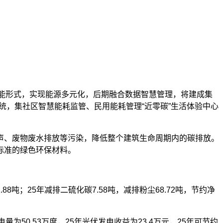
供能形式，实现能源多元化，后期融合数据智慧管理，将建成集
统，集社区智慧能耗监管、民用能耗管理“近零碳”生活体验中心
声、废物废水排放等污染，降低整个建筑生命周期内的碳排放。
标准的绿色环保材料。
.88吨；25年减排二硫化碳7.58吨，减排粉尘68.72吨，节约净
为50.53万度，25年光伏发电收益为23.4万元，25年可节约