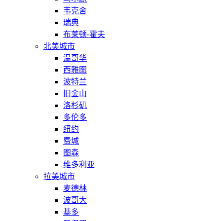
韦克舍
瑞典
布莱顿-霍夫
北美城市
温哥华
西雅图
波特兰
旧金山
洛杉矶
多伦多
纽约
费城
图森
维多利亚
拉美城市
麦德林
波哥大
基多