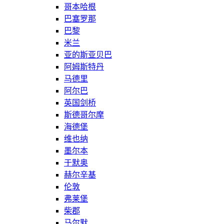
哥本哈根
巴塞罗那
巴黎
米兰
亚的斯亚贝巴
阿姆斯特丹
马德里
阿尔巴
英国剑桥
斯德哥尔摩
海德堡
维也纳
墨尔本
于默奥
赫尔辛基
伦敦
弗莱堡
柴郡
马尔默