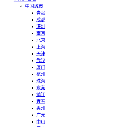
中国城市
青岛
成都
深圳
南京
北京
上海
天津
武汉
厦门
杭州
珠海
东莞
镇江
宜春
惠州
广元
中山