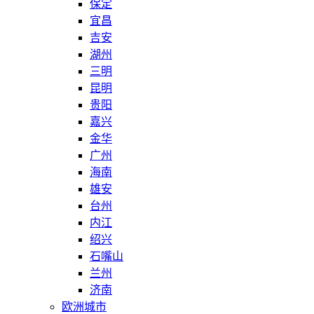
保定
宜昌
吉安
湖州
三明
昆明
贵阳
嘉兴
金华
广州
海南
雄安
台州
内江
绍兴
石嘴山
兰州
济南
欧洲城市