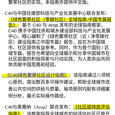
繁荣社区的实现。本指南亦提供中文版。
·
C40与中国住建部科技与产业化发展中心联合发布：
《绿色繁荣社区（零碳社区）全球指南
-中国专篇报
告》
：基于
C40 与 Arup 发布的全球指南框架，
C40 携手中国住房和城乡建设部科技与产业化发展
中心，精心编制了
《绿色繁荣社区（近
/ 净零碳社
区）建设指南之中国专篇》
报告，旨在为中国城
市、社区提供有益参考。同时，作为首个国别
/ 区
域专篇，报告也希望向全球展示和分享中国城市在
社区层面的积极探索与行动实践，为人类命运共同
体贡献中国思路和经验。
·
《
C40绿色繁荣社区设计指南》
：该指南通过八项核
心原则，提出数百条可操作建议，帮助全球城市改
善公共空间的供给与质量。每项原则均配有详细案
例分析，展示实际操作路径。
·
C40与奥雅纳（Arup）联合发布：
《社区碳排放评估
指南》
：该框架指导全球城市如何评估社区尺度开