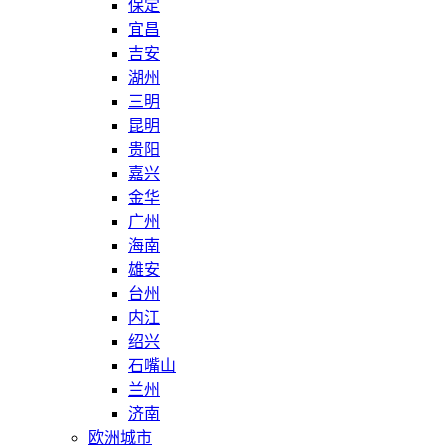
保定
宜昌
吉安
湖州
三明
昆明
贵阳
嘉兴
金华
广州
海南
雄安
台州
内江
绍兴
石嘴山
兰州
济南
欧洲城市