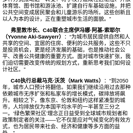
体育馆、图书馆和游泳池、扩建自行车基础设施，并把
公共空间变成居民聚会和儿童游乐的场所。这些创新且
以人为本的设计，正在重塑城市生活的面貌。
”
弗里敦市长、
C40联合主席伊冯娜
·
阿基-索耶尔
（Yvonne Aki-Sawyerr）
：
“
为城市居民提供自然和人
共享的空间、宜居的住房、便利的公共服务，这些不只
是投资机会，更是经济发展的基础，也是推动社会公
平、改善公共健康的重要方式。面对城市快速扩张，我
们迫切需要改变传统的规划方式，重新思考我们如何设
计社区。
”
C40执行总裁马克
·
沃茨（Mark Watts）
：
“
到2050
年，城市人口预计将翻倍。如果我们继续沿用过去那种
依赖城市无序扩张和私家车的增长模式，碳排放将飙
升。相较之下，像东京、伦敦和纽约这样紧凑型的城
市，人均排放仅为本国平均水平的一半甚至三分之
一。
‘
绿色繁荣社区
’
理念正日益受到全球城市规划者和
政策制定者的关注
——
它不仅是应对气候变化的有效方
式，也为居民带来社会、经济和健康等多方面的益