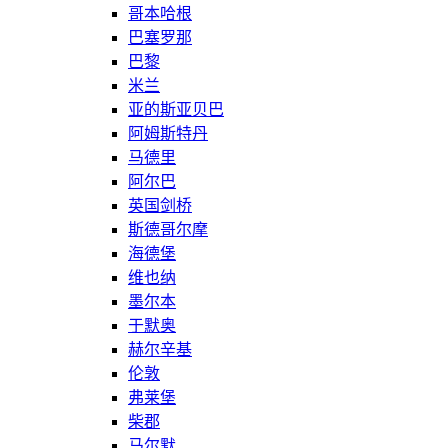
哥本哈根
巴塞罗那
巴黎
米兰
亚的斯亚贝巴
阿姆斯特丹
马德里
阿尔巴
英国剑桥
斯德哥尔摩
海德堡
维也纳
墨尔本
于默奥
赫尔辛基
伦敦
弗莱堡
柴郡
马尔默