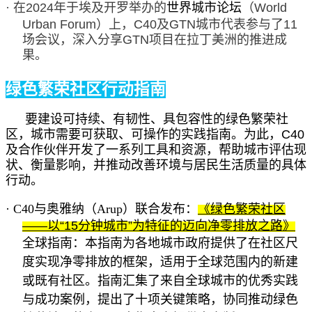
·
在
2024年于埃及开罗举办的
世界城市论坛
（
World
Urban Forum）上，C40及GTN城市代表参与了11
场会议，深入分享GTN项目在拉丁美洲的推进成
果。
绿色繁荣社区行动指南
要建设可持续、有韧性、具包容性的绿色繁荣社
区，城市需要可获取、可操作的实践指南。为此，
C40
及合作伙伴开发了一系列工具和资源，帮助城市评估现
状、衡量影响，并推动改善环境与居民生活质量的具体
行动。
·
C40与奥雅纳（Arup）联合发布：
《绿色繁荣社区
——
以
“
15分钟城市
”
为特征的迈向净零排放之路》
全球指南：本指南为各地城市政府提供了在社区尺
度实现净零排放的框架，适用于全球范围内的新建
或既有社区。指南汇集了来自全球城市的优秀实践
与成功案例，提出了十项关键策略，协同推动绿色