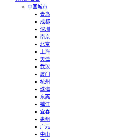
中国城市
青岛
成都
深圳
南京
北京
上海
天津
武汉
厦门
杭州
珠海
东莞
镇江
宜春
惠州
广元
中山