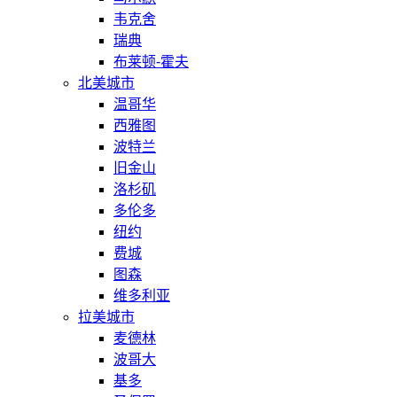
韦克舍
瑞典
布莱顿-霍夫
北美城市
温哥华
西雅图
波特兰
旧金山
洛杉矶
多伦多
纽约
费城
图森
维多利亚
拉美城市
麦德林
波哥大
基多