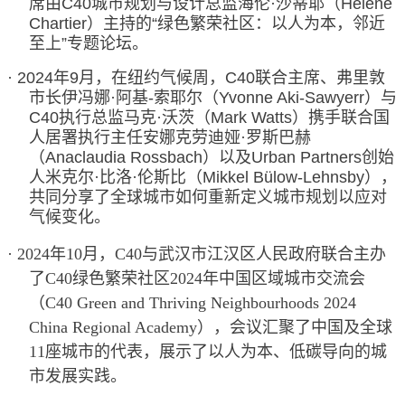
席由C40城市规划与设计总监海伦
·
沙蒂耶（Helene
Chartier）主持的
“
绿色繁荣社区：以人为本，邻近
至上
”
专题论坛。
·
2024年9月，在纽约气候周，C40联合主席、弗里敦
市长伊冯娜
·
阿基-索耶尔（Yvonne Aki-Sawyerr）与
C40执行总监马克
·
沃茨（Mark Watts）携手联合国
人居署执行主任安娜克劳迪娅
·
罗斯巴赫
（Anaclaudia Rossbach）以及Urban Partners创始
人米克尔
·
比洛
·
伦斯比（Mikkel B
ü
low-Lehnsby），
共同分享了全球城市如何重新定义城市规划以应对
气候变化。
·
2024年10月，C40与武汉市江汉区人民政府联合主办
了C40绿色繁荣社区2024年中国区域城市交流会
（C40 Green and Thriving Neighbourhoods 2024
China Regional Academy），会议汇聚了中国及全球
11座城市的代表，展示了以人为本、低碳导向的城
市发展实践。