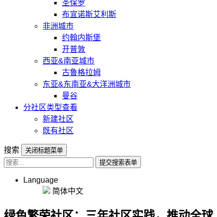
圣保罗
布宜诺斯艾利斯
非洲城市
约翰内斯堡
开普敦
西亚&南亚城市
古鲁格拉姆
东亚&东南亚&大洋洲城市
曼谷
分社区类型查看
新建社区
既有社区
搜索
关闭标题菜单
提交搜索表单
Language
简体中文
绿色繁荣社区：三年社区实践，推动全球