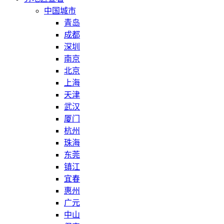
中国城市
青岛
成都
深圳
南京
北京
上海
天津
武汉
厦门
杭州
珠海
东莞
镇江
宜春
惠州
广元
中山