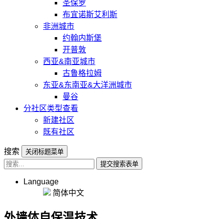
圣保罗
布宜诺斯艾利斯
非洲城市
约翰内斯堡
开普敦
西亚&南亚城市
古鲁格拉姆
东亚&东南亚&大洋洲城市
曼谷
分社区类型查看
新建社区
既有社区
搜索
关闭标题菜单
提交搜索表单
Language
简体中文
外墙体自保温技术