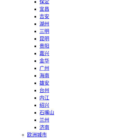
保定
宜昌
吉安
湖州
三明
昆明
贵阳
嘉兴
金华
广州
海南
雄安
台州
内江
绍兴
石嘴山
兰州
济南
欧洲城市