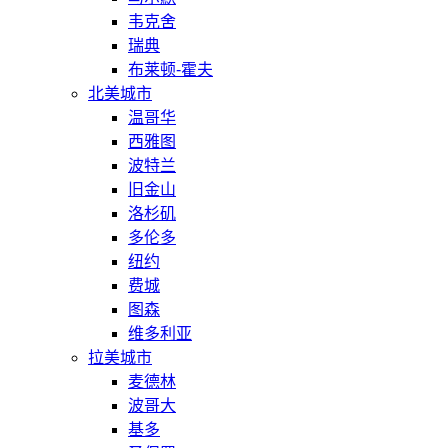
韦克舍
瑞典
布莱顿-霍夫
北美城市
温哥华
西雅图
波特兰
旧金山
洛杉矶
多伦多
纽约
费城
图森
维多利亚
拉美城市
麦德林
波哥大
基多