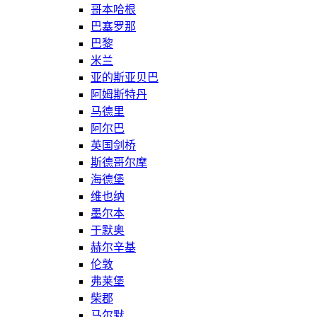
哥本哈根
巴塞罗那
巴黎
米兰
亚的斯亚贝巴
阿姆斯特丹
马德里
阿尔巴
英国剑桥
斯德哥尔摩
海德堡
维也纳
墨尔本
于默奥
赫尔辛基
伦敦
弗莱堡
柴郡
马尔默