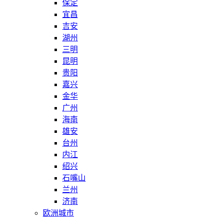
保定
宜昌
吉安
湖州
三明
昆明
贵阳
嘉兴
金华
广州
海南
雄安
台州
内江
绍兴
石嘴山
兰州
济南
欧洲城市