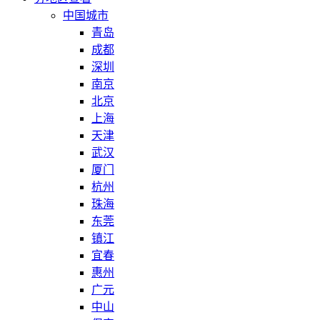
中国城市
青岛
成都
深圳
南京
北京
上海
天津
武汉
厦门
杭州
珠海
东莞
镇江
宜春
惠州
广元
中山