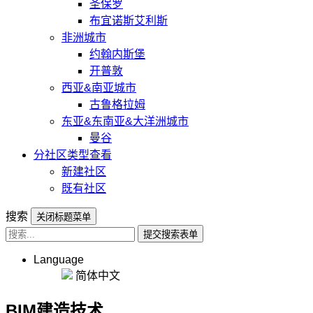
圣保罗
布宜诺斯艾利斯
非洲城市
约翰内斯堡
开普敦
西亚&南亚城市
古鲁格拉姆
东亚&东南亚&大洋洲城市
曼谷
分社区类型查看
新建社区
既有社区
搜索
关闭标题菜单
提交搜索表单
Language
简体中文
BIM建造技术