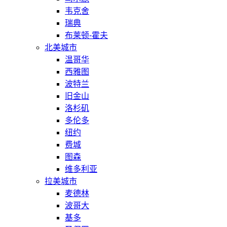
韦克舍
瑞典
布莱顿-霍夫
北美城市
温哥华
西雅图
波特兰
旧金山
洛杉矶
多伦多
纽约
费城
图森
维多利亚
拉美城市
麦德林
波哥大
基多