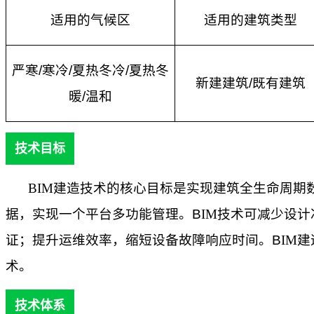
适用的气候区
适用的建筑类型
严寒
/寒冷/夏热冬冷/夏热冬
新建建筑
/
既有建筑
暖/温和
技术目标
BIM
建造技术的核心目标是实现建筑全生命周期
据
，
实现一个平台多功能管理。
B
IM
技术可
减少设计
证；提升运维效率，
缩短
设备故障响应时间
。
B
IM
建
术。
技术体系