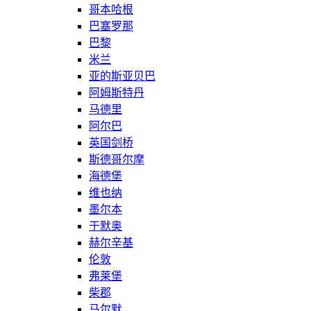
哥本哈根
巴塞罗那
巴黎
米兰
亚的斯亚贝巴
阿姆斯特丹
马德里
阿尔巴
英国剑桥
斯德哥尔摩
海德堡
维也纳
墨尔本
于默奥
赫尔辛基
伦敦
弗莱堡
柴郡
马尔默