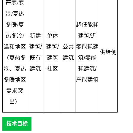
严寒
/寒
冷/夏热
冬暖/夏
超低能耗
热冬冷/
新建
单体
建筑
/
近
温和地区
建筑
/
建筑
/
公共
零能耗建
供给侧
（夏热冬
既有
建筑
建筑
筑
/
零能
冷、夏热
建筑
社区
耗建筑
/
冬暖地区
产能建筑
需
求
突
出
）
技术目标