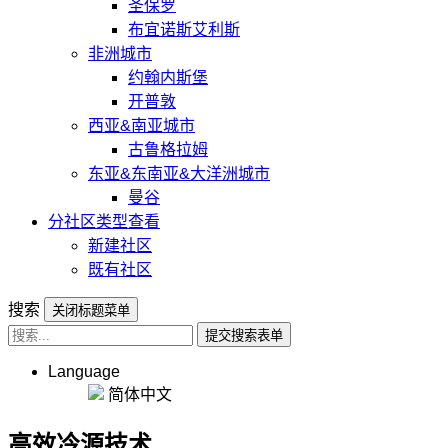
圣保罗
布宜诺斯艾利斯
非洲城市
约翰内斯堡
开普敦
西亚&南亚城市
古鲁格拉姆
东亚&东南亚&大洋洲城市
曼谷
分社区类型查看
新建社区
既有社区
搜索
关闭标题菜单
提交搜索表单
Language
简体中文
高效冷源技术