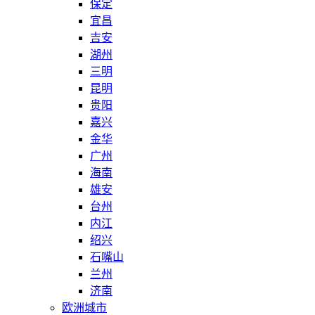
保定
宜昌
吉安
湖州
三明
昆明
贵阳
嘉兴
金华
广州
海南
雄安
台州
内江
绍兴
石嘴山
兰州
济南
欧洲城市