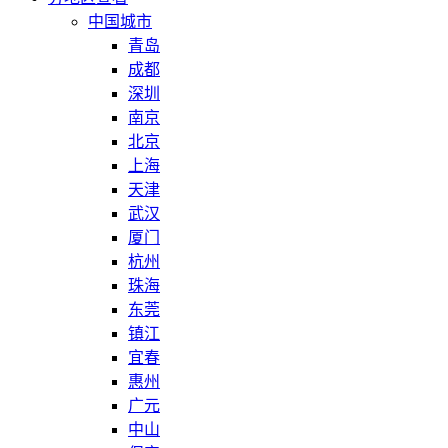
中国城市
青岛
成都
深圳
南京
北京
上海
天津
武汉
厦门
杭州
珠海
东莞
镇江
宜春
惠州
广元
中山