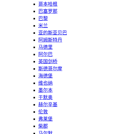
哥本哈根
巴塞罗那
巴黎
米兰
亚的斯亚贝巴
阿姆斯特丹
马德里
阿尔巴
英国剑桥
斯德哥尔摩
海德堡
维也纳
墨尔本
于默奥
赫尔辛基
伦敦
弗莱堡
柴郡
马尔默