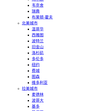
韦克舍
瑞典
布莱顿-霍夫
北美城市
温哥华
西雅图
波特兰
旧金山
洛杉矶
多伦多
纽约
费城
图森
维多利亚
拉美城市
麦德林
波哥大
基多