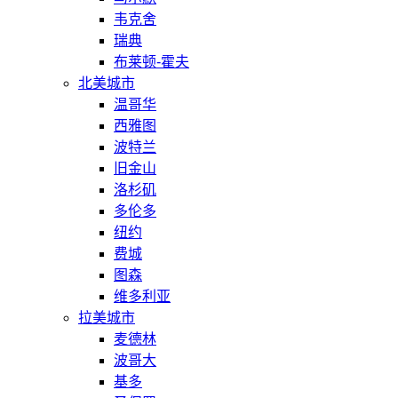
韦克舍
瑞典
布莱顿-霍夫
北美城市
温哥华
西雅图
波特兰
旧金山
洛杉矶
多伦多
纽约
费城
图森
维多利亚
拉美城市
麦德林
波哥大
基多