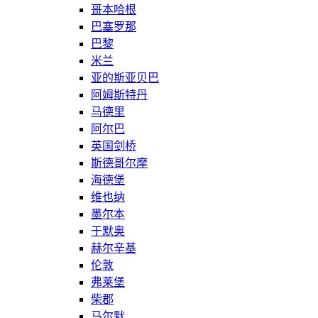
哥本哈根
巴塞罗那
巴黎
米兰
亚的斯亚贝巴
阿姆斯特丹
马德里
阿尔巴
英国剑桥
斯德哥尔摩
海德堡
维也纳
墨尔本
于默奥
赫尔辛基
伦敦
弗莱堡
柴郡
马尔默