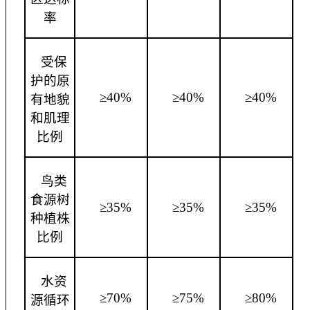
率
受保
护的原
≥40%
≥40%
≥40%
有地貌
和肌理
比例
鸟类
食源树
≥35%
≥35%
≥35%
种植株
比例
水资
≥70%
≥75%
≥80%
源循环