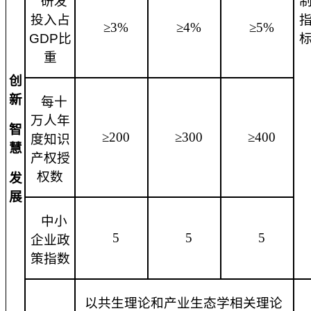
研发
投入占
≥3%
≥4%
≥5%
GDP比
重
创
新
每十
万人年
智
≥200
≥300
≥400
度知识
慧
产权授
权数
发
展
中小
5
5
5
企业政
策指数
以共生理论和产业生态学相关理论