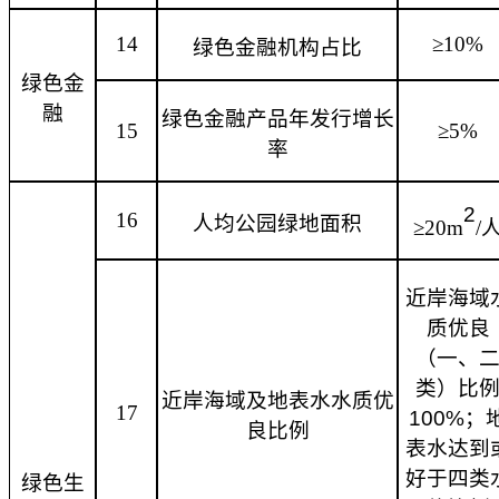
14
≥10%
绿色金融机构占比
绿色金
融
绿色金融产品年发行增长
15
≥5%
率
2
16
人均公园绿地面积
≥20m
/
近岸海域
质优良
（一、
类）比
近岸海域及地表水水质优
17
100%；
良比例
表水达到
好于四类
绿色生