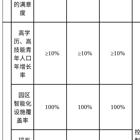
的满意
度
高学
历、高
技能青
≥10%
≥10%
≥10%
年人口
年增长
率
园区
智能化
100%
100%
100%
设施覆
盖率