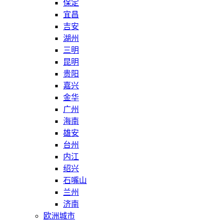
保定
宜昌
吉安
湖州
三明
昆明
贵阳
嘉兴
金华
广州
海南
雄安
台州
内江
绍兴
石嘴山
兰州
济南
欧洲城市