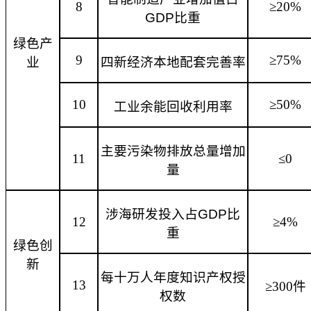
8
≥20%
GDP比重
绿色产
9
≥75%
业
四新经济本地配套完善率
10
≥50%
工业余能回收利用率
主要污染物排放总量增加
11
≤0
量
涉海研发投入占
GDP比
12
≥4%
重
绿色创
新
每十万人年度知识产权授
13
≥300件
权数