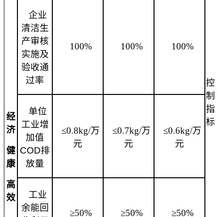
企业
清洁生
产审核
100%
100%
100%
实施及
验收通
过率
控
制
指
单位
经
标
工业增
济
≤0.8kg/万
≤0.7kg/万
≤0.6kg/万
加值
元
元
元
健
COD排
康
放量
高
工业
效
余能回
≥50%
≥50%
≥50%