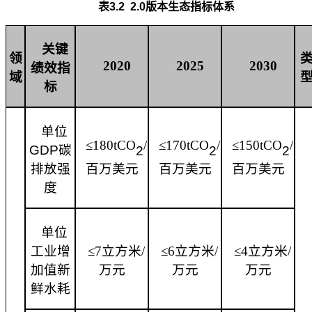
表
3.2 2.0版本生态指标体系
关键
领
2020
2025
2030
绩效指
域
标
单位
≤180tCO
/
≤170tCO
/
≤150tCO
/
GDP碳
2
2
2
排放强
百万美元
百万美元
百万美元
度
单位
工业增
≤7立方米/
≤6立方米/
≤4立方米/
加值新
万元
万元
万元
鲜水耗