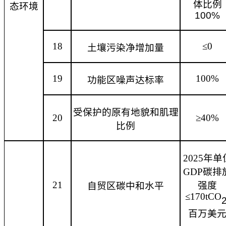
体比例
态环境
100%
18
≤0
土壤污染净增加量
19
100%
功能区噪声达标率
受保护的原有地貌和肌理
20
≥40%
比例
2025年单
GDP碳排
21
强度
自贸区碳中和水平
≤170tCO
百万美