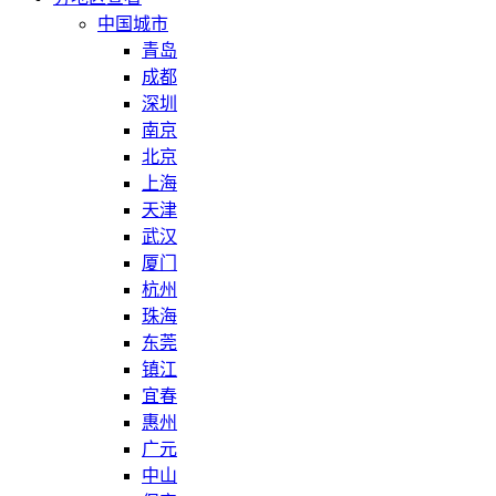
中国城市
青岛
成都
深圳
南京
北京
上海
天津
武汉
厦门
杭州
珠海
东莞
镇江
宜春
惠州
广元
中山