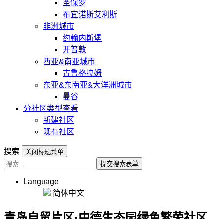
圣保罗
布宜诺斯艾利斯
非洲城市
约翰内斯堡
开普敦
西亚&南亚城市
古鲁格拉姆
东亚&东南亚&大洋洲城市
曼谷
分社区类型查看
新建社区
既有社区
搜索
关闭标题菜单
提交搜索表单
Language
简体中文
青岛自贸片区·中德生态园绿色繁荣社区