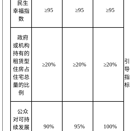
民生
≥95
≥95
≥95
幸福指
数
政府
或机构
持有的
租赁型
引
≥20%
≥20%
≥20%
住房占
导
住宅总
指
量的比
标
例
公众
对可持
90%
95%
100%
续发展